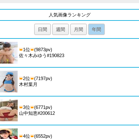
人気画像ランキング
日間
週間
月間
年間
1位
(9873pv)
佐々木みゆう#190823
2位
(7197pv)
木村葉月
3位
(6771pv)
山中知恵#200612
4位
(6552pv)