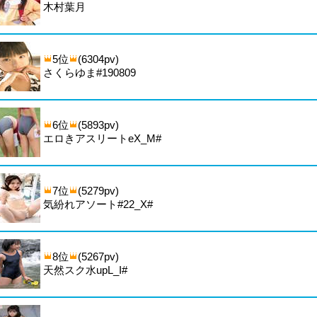
木村葉月
5位
(6304pv)
さくらゆま#190809
6位
(5893pv)
エロきアスリートeX_M#
7位
(5279pv)
気紛れアソート#22_X#
8位
(5267pv)
天然スク水upL_I#