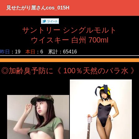
見せたがり屋さんcos_015H
サントリー シングルモルト
ウイスキー 白州 700ml
昨日
：19
本日
：6 累計：65416
◎加齢臭予防に《 100％天然のバラ水 》