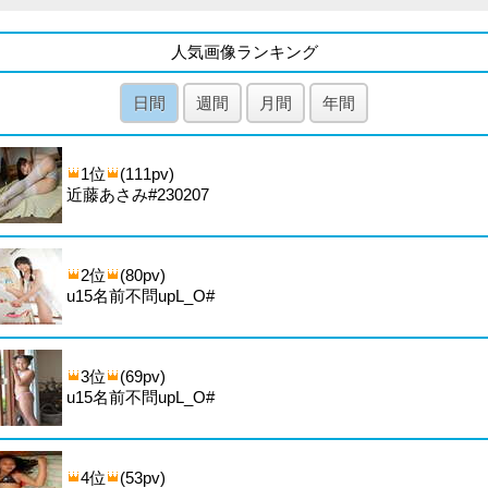
人気画像ランキング
日間
週間
月間
年間
1位
(111pv)
近藤あさみ#230207
2位
(80pv)
u15名前不問upL_O#
3位
(69pv)
u15名前不問upL_O#
4位
(53pv)