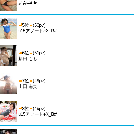
あみ#Add
5位
(53pv)
u15アソートeX_B#
6位
(51pv)
藤田 もも
7位
(49pv)
山田 南実
8位
(49pv)
u15アソートeX_B#