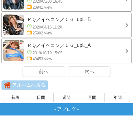
2020/05/08 16:45
28941 view
ＲＱ／イベコン／ＣＧ_upL_B
2020/04/15 11:20
25992 view
ＲＱ／イベコン／ＣＧ_upL_A
2019/10/19 15:05
40453 view
前へ
次へ
アルバムへ戻る
新着
日間
週間
月間
年間
-
アプログ
-