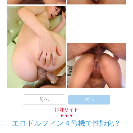
前へ
次へ
姉妹サイト
▼▼▼
エロドルフィン４号機で性獣化？