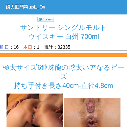
婦人肛門科upL_O#
サントリー シングルモルト
ウイスキー 白州 700ml
昨日
：16
本日
：1 累計：32335
極太サイズ6連珠龍の球太いアなるビー
ズ
持ち手付き長さ40cm-直径4.8cm