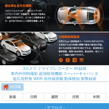
3カメラ ドライブレコーダー 4K録画
車内外同時撮影 超強暗視機能 スーパーキャパシタ
超広視野角 WDR 赤外線搭載 動体検知 衝撃録画
HOME
新着
日間
週間
月間
年間
-
アプログ
-