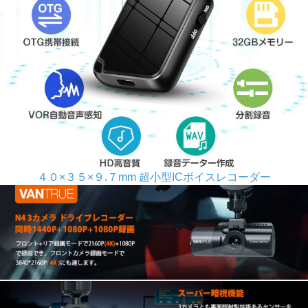
４０×３５×９.７mm 超小型ICボイスレコーダー