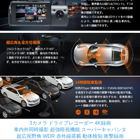
3カメラ ドライブレコーダー 4K録画
車内外同時撮影 超強暗視機能 スーパーキャパシタ
超広視野角 WDR 赤外線搭載 動体検知 衝撃録画