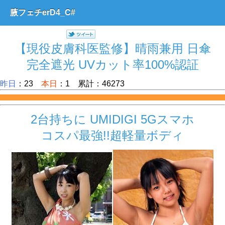
腋フェチerD4_C#
【現役皮膚科医監修】晴雨兼用 日傘
完全遮光 UVカット率100%認証
昨日
：23
本日
：1 累計：46273
2台持ちに UMIDIGI 5Gスマホ
コスパ最強!!超軽量ボディ