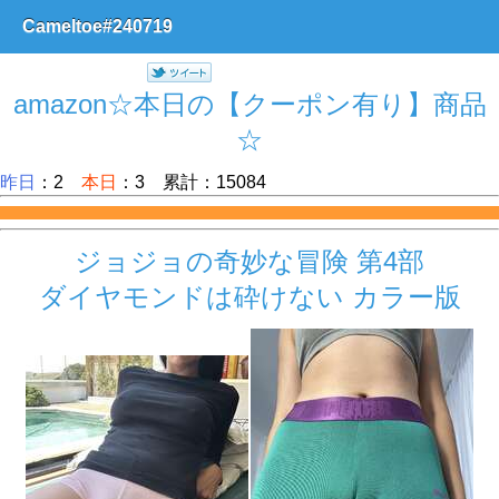
Cameltoe#240719
amazon☆本日の【クーポン有り】商品
☆
昨日
：2
本日
：3 累計：15084
ジョジョの奇妙な冒険 第4部
ダイヤモンドは砕けない カラー版