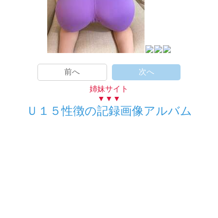
前へ
次へ
姉妹サイト
▼▼▼
Ｕ１５性徴の記録画像アルバム