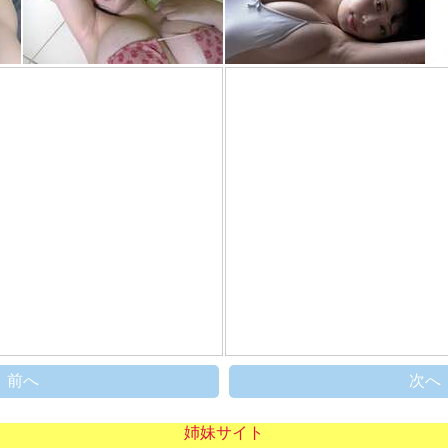
前へ
次へ
姉妹サイト