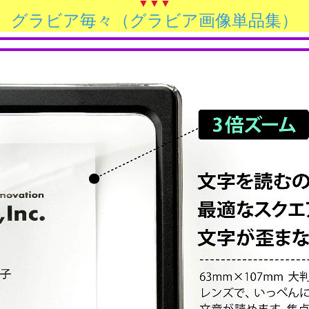
▼▼▼
グラビア毎々（グラビア画像単品集）