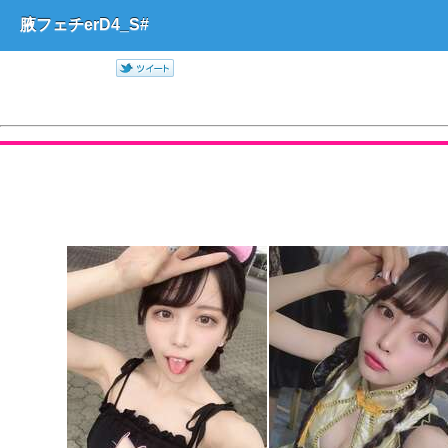
腋フェチerD4_S#