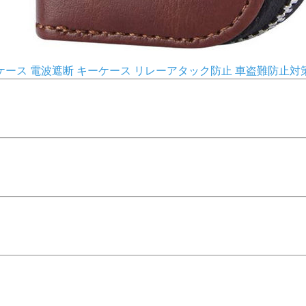
ース 電波遮断 キーケース リレーアタック防止 車盗難防止