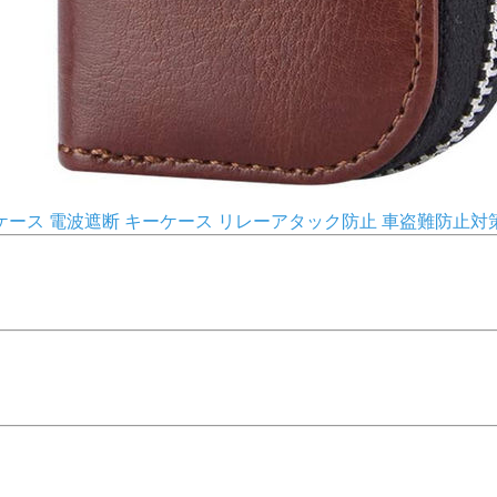
ース 電波遮断 キーケース リレーアタック防止 車盗難防止