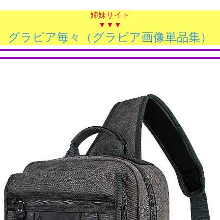
姉妹サイト
▼▼▼
グラビア毎々（グラビア画像単品集）