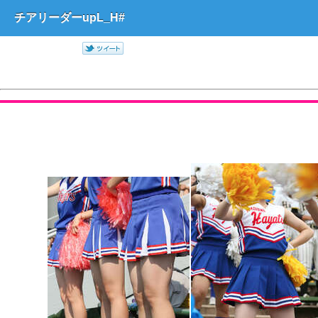
チアリーダーupL_H#