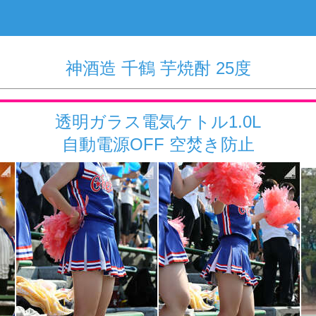
神酒造 千鶴 芋焼酎 25度
透明ガラス電気ケトル1.0L
自動電源OFF 空焚き防止