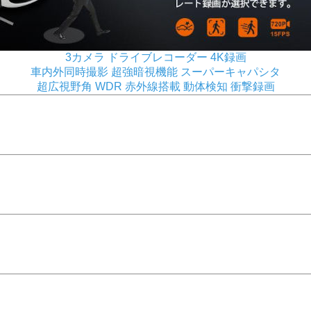
3カメラ ドライブレコーダー 4K録画
車内外同時撮影 超強暗視機能 スーパーキャパシタ
超広視野角 WDR 赤外線搭載 動体検知 衝撃録画