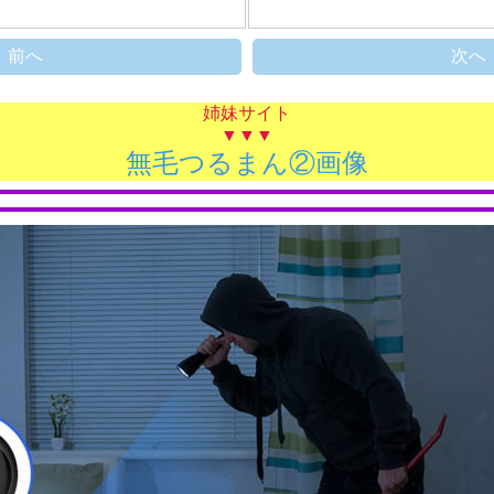
前へ
次へ
姉妹サイト
▼▼▼
無毛つるまん②画像