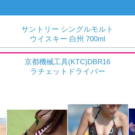
サントリー シングルモルト
ウイスキー 白州 700ml
京都機械工具(KTC)DBR16
ラチェットドライバー