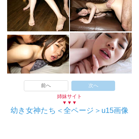
前へ
次へ
姉妹サイト
▼▼▼
幼き女神たち＜全ページ＞u15画像