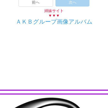
前へ
次へ
姉妹サイト
▼▼▼
ＡＫＢグループ画像アルバム