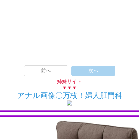
前へ
次へ
姉妹サイト
▼▼▼
アナル画像〇万枚！婦人肛門科