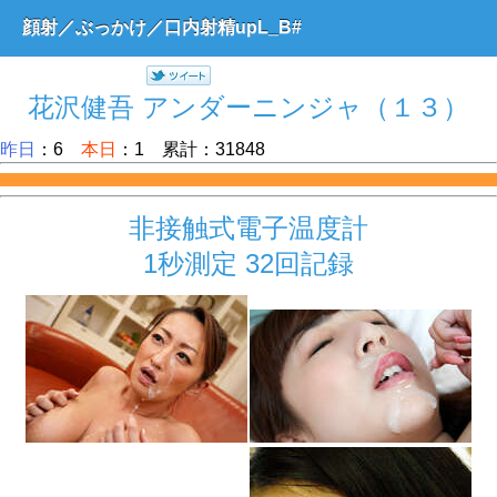
顔射／ぶっかけ／口内射精upL_B#
花沢健吾 アンダーニンジャ（１３）
昨日
：6
本日
：1 累計：31848
非接触式電子温度計
1秒測定 32回記録