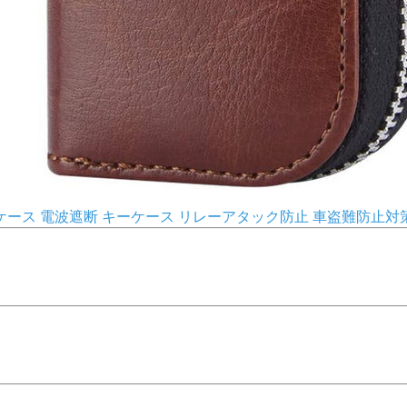
ース 電波遮断 キーケース リレーアタック防止 車盗難防止