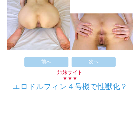
前へ
次へ
姉妹サイト
▼▼▼
エロドルフィン４号機で性獣化？