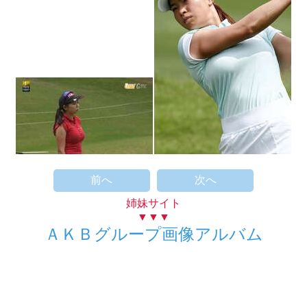
前へ
次へ
姉妹サイト
▼▼▼
ＡＫＢグループ画像アルバム