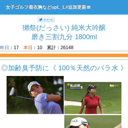
女子ゴルフ着衣胸などupL_L#追加更新〓
獺祭(だっさい) 純米大吟醸
磨き三割九分 1800ml
昨日
：17
本日
：10 累計：26148
◎加齢臭予防に《 100％天然のバラ水 》