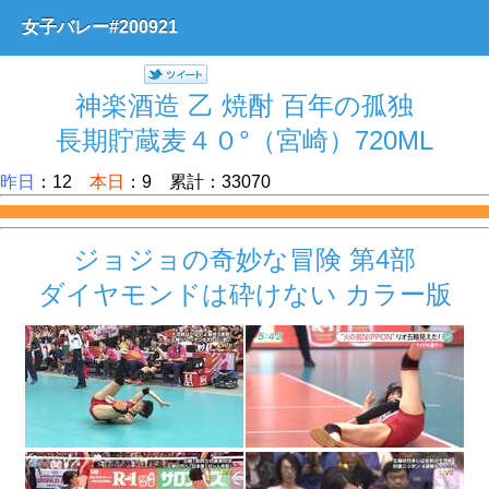
女子バレー#200921
神楽酒造 乙 焼酎 百年の孤独
長期貯蔵麦４０°（宮崎）720ML
昨日
：12
本日
：9 累計：33070
ジョジョの奇妙な冒険 第4部
ダイヤモンドは砕けない カラー版