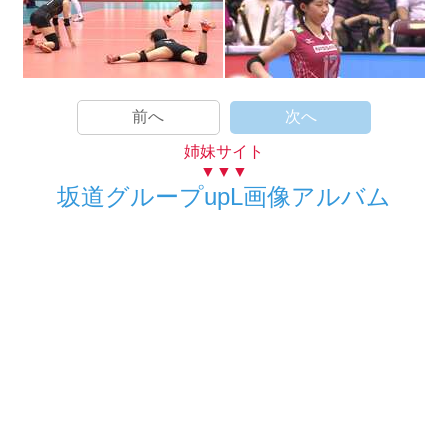
前へ
次へ
姉妹サイト
▼▼▼
坂道グループupL画像アルバム