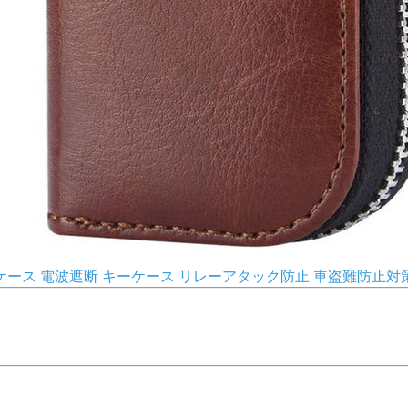
ース 電波遮断 キーケース リレーアタック防止 車盗難防止