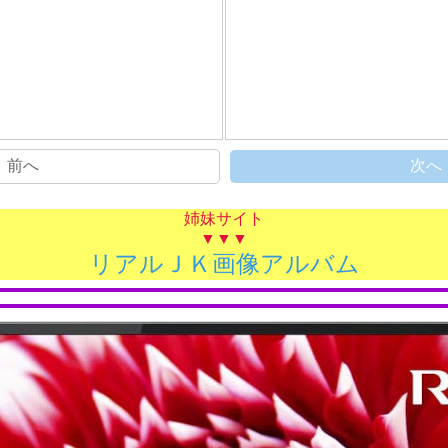
前へ
次へ
姉妹サイト
▼▼▼
リアルＪＫ画像アルバム