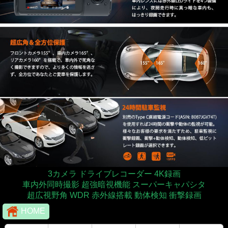
3カメラ ドライブレコーダー 4K録画
車内外同時撮影 超強暗視機能 スーパーキャパシタ
超広視野角 WDR 赤外線搭載 動体検知 衝撃録画
HOME