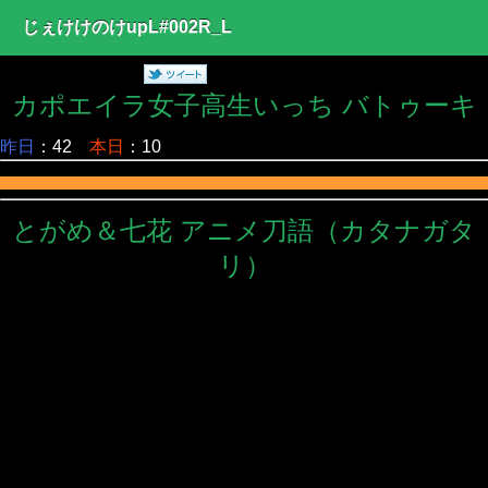
じぇけけのけupL#002R_L
カポエイラ女子高生いっち バトゥーキ
昨日
：42
本日
：10
とがめ＆七花 アニメ刀語（カタナガタ
リ）