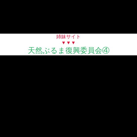
姉妹サイト
▼▼▼
天然ぶるま復興委員会④