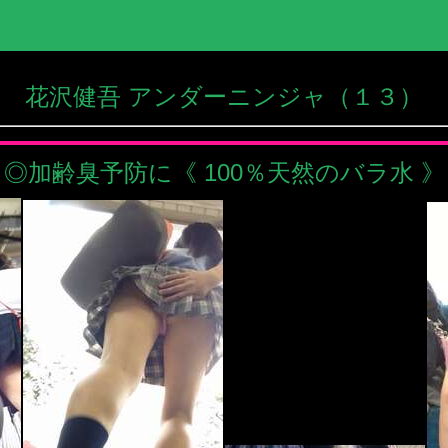
花沢健吾 アンダーニンジャ（１３）
◎加齢臭予防に《 100％天然のバラ水 》