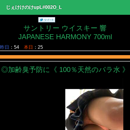
じぇけけのけupL#002O_L
サントリー ウイスキー 響
JAPANESE HARMONY 700ml
昨日
：54
本日
：25
◎加齢臭予防に《 100％天然のバラ水 》