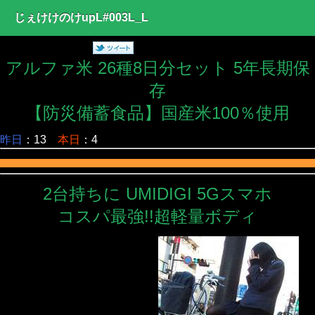
じぇけけのけupL#003L_L
アルファ米 26種8日分セット 5年長期保
存
【防災備蓄食品】国産米100％使用
昨日
：13
本日
：4
2台持ちに UMIDIGI 5Gスマホ
コスパ最強!!超軽量ボディ