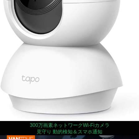
300万画素ネットワークWi-Fiカメラ
見守り 動的検知＆スマホ通知