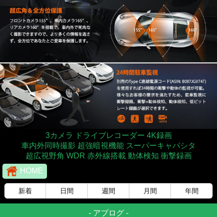
3カメラ ドライブレコーダー 4K録画
車内外同時撮影 超強暗視機能 スーパーキャパシタ
超広視野角 WDR 赤外線搭載 動体検知 衝撃録画
HOME
新着
日間
週間
月間
年間
-
アプログ
-