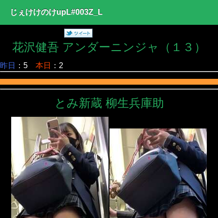
じぇけけのけupL#003Z_L
花沢健吾 アンダーニンジャ（１３）
昨日
：5
本日
：2
とみ新蔵 柳生兵庫助