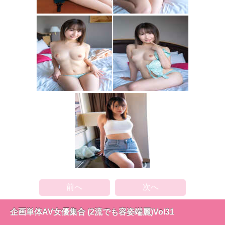
前へ
次へ
企画単体AV女優集合 (2流でも容姿端麗)Vol31