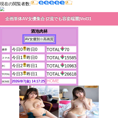
現在の閲覧者数:
企画単体AV女優集合 (2流でも容姿端麗)Vol31
酒池肉林
今日0
昨日0
TOTAL
70
携帯
今日1
昨日0
TOTAL
15585
スマホ
今日2
昨日1
TOTAL
10963
PC
今日3
昨日1
TOTAL
26618
TOTAL
HOME
2026/8/7(金) 14:17:25
HOME