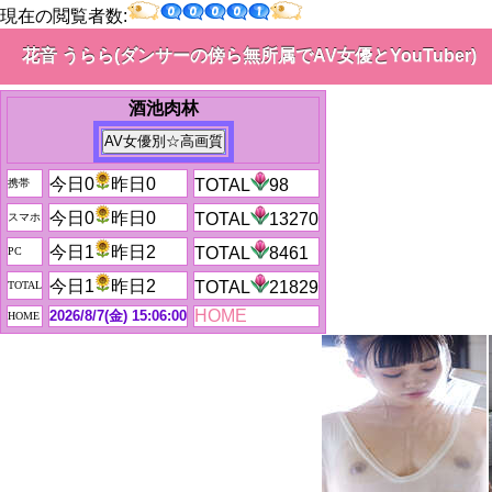
現在の閲覧者数:
花音 うらら(ダンサーの傍ら無所属でAV女優とYouTuber)
酒池肉林
今日0
昨日0
TOTAL
98
携帯
今日0
昨日0
TOTAL
13270
スマホ
今日1
昨日2
TOTAL
8461
PC
今日1
昨日2
TOTAL
21829
TOTAL
HOME
2026/8/7(金) 15:06:00
HOME