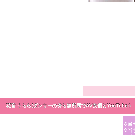
花音 うらら(ダンサーの傍ら無所属でAV女優とYouTuber)
※当
※当