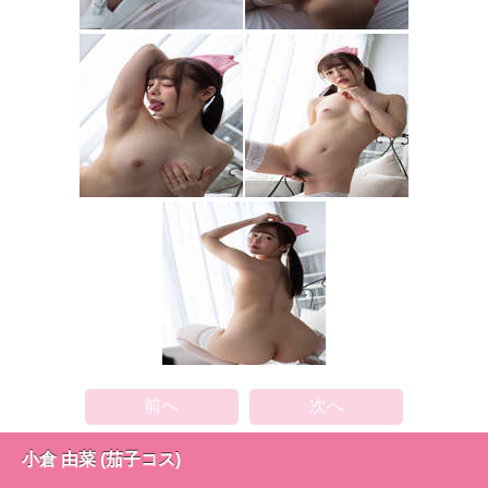
前へ
次へ
小倉 由菜 (茄子コス)