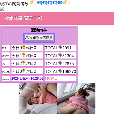
現在の閲覧者数:
小倉 由菜 (茄子コス)
酒池肉林
今日0
昨日0
TOTAL
2091
携帯
今日1
昨日0
TOTAL
81304
スマホ
今日2
昨日2
TOTAL
22875
PC
今日3
昨日2
TOTAL
106270
TOTAL
HOME
2026/8/6(木) 10:28:56
HOME