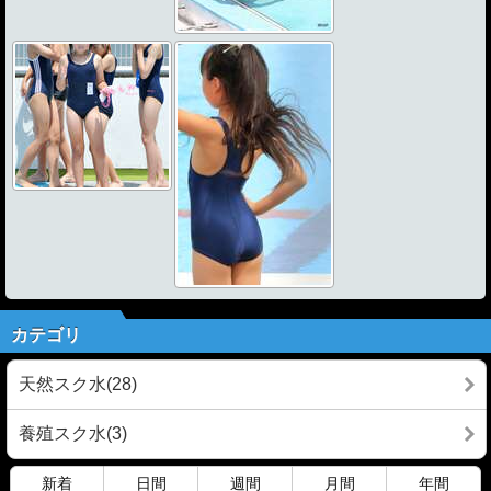
カテゴリ
天然スク水(28)
養殖スク水(3)
新着
日間
週間
月間
年間