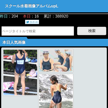
スクール水着画像アルバムupL
昨日
：204
本日
：16 累計：388920
本日人気画像