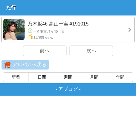
た行
乃木坂46 高山一実 #191015
2019/10/15 18:24
14069 view
前へ
次へ
アルバムへ戻る
新着
日間
週間
月間
年間
-
アプログ
-