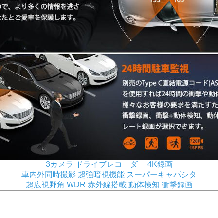
3カメラ ドライブレコーダー 4K録画
車内外同時撮影 超強暗視機能 スーパーキャパシタ
超広視野角 WDR 赤外線搭載 動体検知 衝撃録画