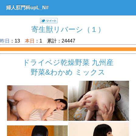
婦人肛門科upL_N#
寄生獣リバーシ（１）
昨日
：13
本日
：1 累計：24447
ドライベジ乾燥野菜 九州産
野菜&わかめ ミックス