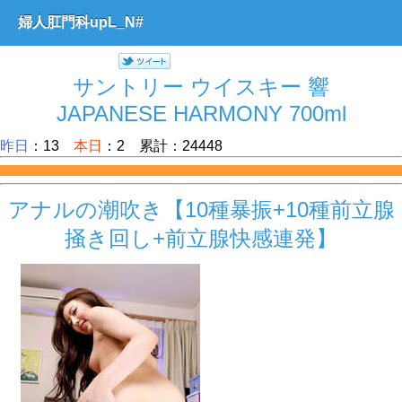
婦人肛門科upL_N#
サントリー ウイスキー 響
JAPANESE HARMONY 700ml
昨日
：13
本日
：2 累計：24448
アナルの潮吹き【10種暴振+10種前立腺
掻き回し+前立腺快感連発】