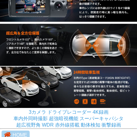
3カメラ ドライブレコーダー 4K録画
車内外同時撮影 超強暗視機能 スーパーキャパシタ
超広視野角 WDR 赤外線搭載 動体検知 衝撃録画
HOME