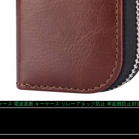
ース 電波遮断 キーケース リレーアタック防止 車盗難防止