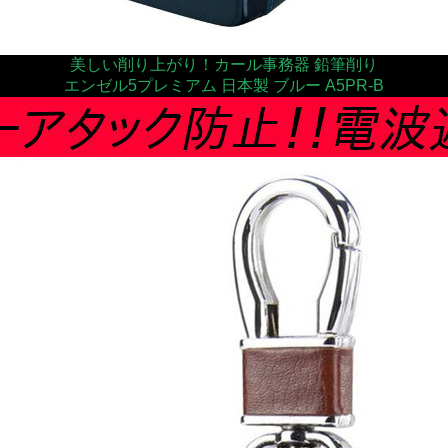
美しい削り上がり！カール事務器 鉛筆削り
エンゼル5プレミアム 日本製 ブルー A5PR-B