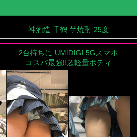
神酒造 千鶴 芋焼酎 25度
2台持ちに UMIDIGI 5Gスマホ
コスパ最強!!超軽量ボディ