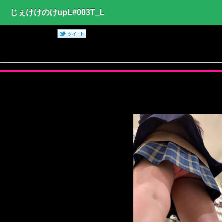
じぇけけのけupL#003T_L