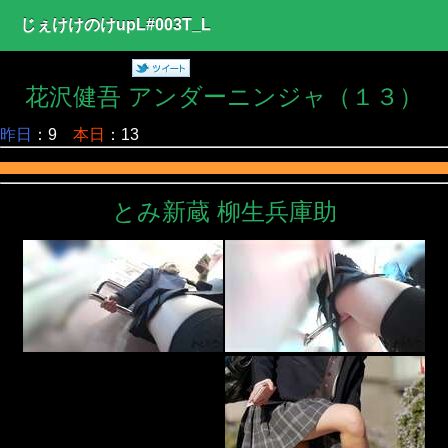
じぇけけのけupL#003T_L
花沢健吾 アンダーニンジャ（１３）
昨日
：9
本日
：13
とみ新蔵 柳生兵庫助