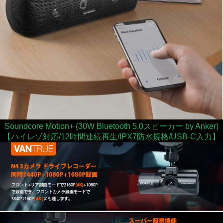
Soundcore Motion+ (30W Bluetooth 5.0スピーカー by Anker)
【ハイレゾ対応/12時間連続再生/IPX7防水規格/USB-C入力】